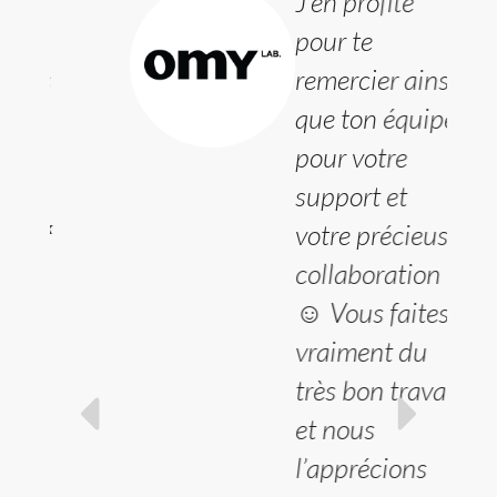
J’en profite
pour te
s
remercier ainsi
que ton équipe
pour votre
support et
k
votre précieuse
collaboration
☺️ Vous faites
vraiment du
très bon travail
et nous
l’apprécions