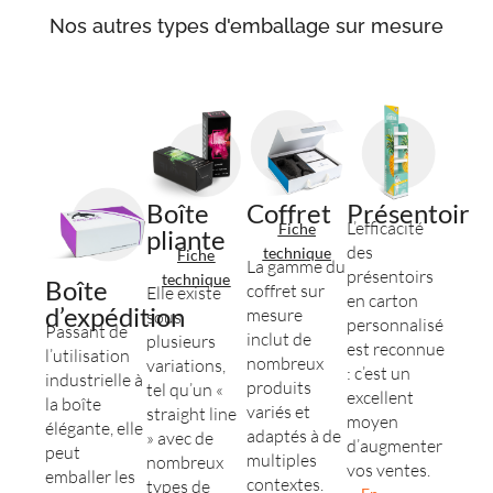
Nos autres types d'emballage sur mesure
Boîte
Coffret
Présentoir
L’efficacité
Fiche
pliante
des
technique
Fiche
La gamme du
présentoirs
technique
Boîte
coffret sur
Elle existe
en carton
d’expédition
mesure
sous
personnalisé
Passant de
inclut de
plusieurs
est reconnue
l’utilisation
nombreux
variations,
: c’est un
industrielle à
produits
tel qu’un «
excellent
la boîte
variés et
straight line
moyen
élégante, elle
adaptés à de
» avec de
d’augmenter
peut
multiples
nombreux
vos ventes.
emballer les
contextes.
types de