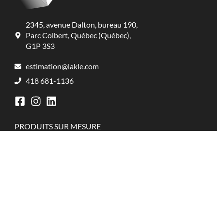
2345, avenue Dalton, bureau 190,
Parc Colbert, Québec (Québec),
G1P 3S3
estimation@lakle.com
418 681-1136
PRODUITS SUR MESURE
Boîte d’expédition
Boîte pliante
Boîte rigide
Coffret
Emballage créatif
Jeux de société
Présentoir